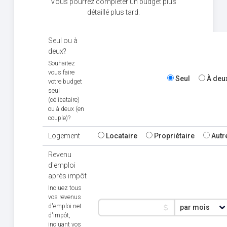
Vous pourrez compléter un budget plus
détaillé plus tard.
Seul ou à
deux?
Souhaitez
vous faire
Seul
À deu
votre budget
seul
(célibataire)
ou à deux (en
couple)?
Logement
Locataire
Propriétaire
Autr
Revenu
d'emploi
après impôt
Incluez tous
vos revenus
d'emploi net
d'impôt,
incluant vos