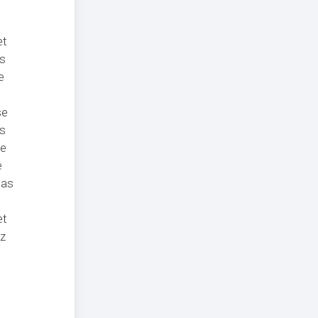
et
us
e
se
us
ne
e
pas
et
ez