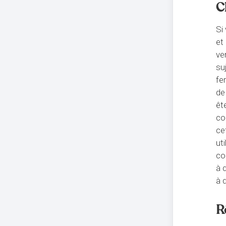
C
Si
et
ve
su
fe
de
êt
co
ce
ut
co
à 
à 
R