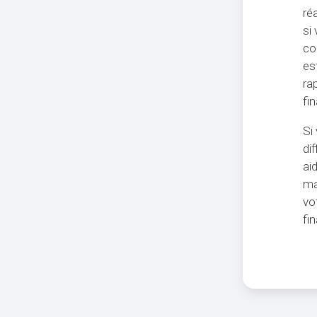
ré
si
co
es
ra
fi
Si
di
ai
ma
vo
fi