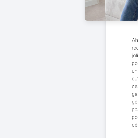
Ah
re
jo
po
un
qu
ce
ga
gé
pa
po
dé