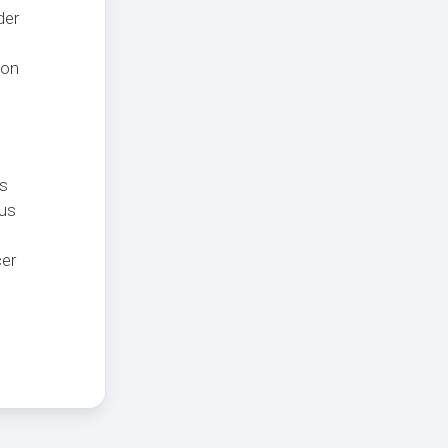
der
ion
es
us
cer