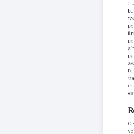
L’
bu
to
pe
il
pe
si
pa
av
l’
tr
ens
es
R
Ce
vo