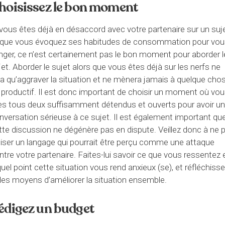
hoisissez le bon moment
 vous êtes déjà en désaccord avec votre partenaire sur un suj
 que vous évoquez ses habitudes de consommation pour vo
nger, ce n’est certainement pas le bon moment pour aborder l
jet. Aborder le sujet alors que vous êtes déjà sur les nerfs ne
ra qu’aggraver la situation et ne mènera jamais à quelque cho
 productif. Il est donc important de choisir un moment où vo
es tous deux suffisamment détendus et ouverts pour avoir u
nversation sérieuse à ce sujet. Il est également important qu
tte discussion ne dégénère pas en dispute. Veillez donc à ne 
iliser un langage qui pourrait être perçu comme une attaque
ntre votre partenaire. Faites-lui savoir ce que vous ressentez 
quel point cette situation vous rend anxieux (se), et réfléchiss
des moyens d’améliorer la situation ensemble.
édigez un budget