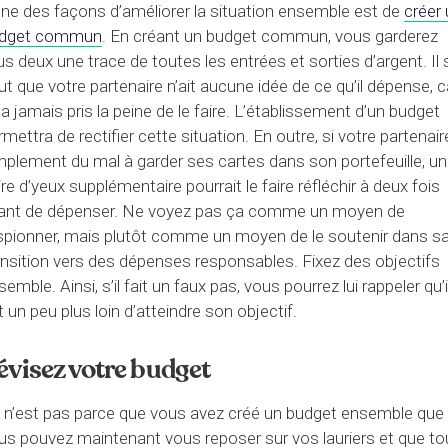
une des façons d’améliorer la situation ensemble est de
créer
dget commun
. En créant un budget commun, vous garderez
us deux une trace de toutes les entrées et sorties d’argent. Il 
ut que votre partenaire n’ait aucune idée de ce qu’il dépense, c
 n’a jamais pris la peine de le faire. L’établissement d’un budget
rmettra de rectifier cette situation. En outre, si votre partenair
mplement du mal à garder ses cartes dans son portefeuille, u
ire d’yeux supplémentaire pourrait le faire réfléchir à deux fois
ant de dépenser. Ne voyez pas ça comme un moyen de
espionner, mais plutôt comme un moyen de le soutenir dans s
ansition vers des dépenses responsables. Fixez des objectifs
emble. Ainsi, s’il fait un faux pas, vous pourrez lui rappeler qu’i
t un peu plus loin d’atteindre son objectif.
évisez votre budget
 n’est pas parce que vous avez créé un budget ensemble que
us pouvez maintenant vous reposer sur vos lauriers et que to