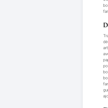
bo
fa
D
Tr
dé
ar
av
pa
po
bo
bo
fa
gu
aj