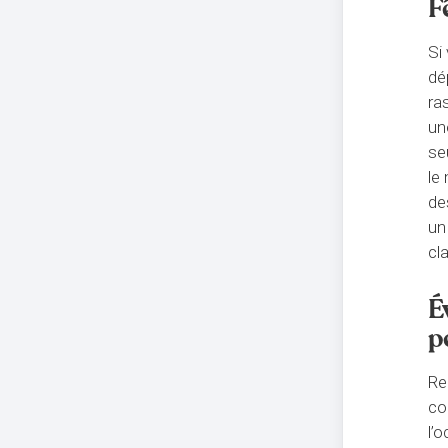
F
Si
dé
ra
un
se
le
de
un
cl
É
p
Re
co
l’