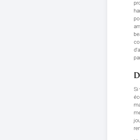
pr
ha
po
am
be
co
d’
pa
D
Si
éc
ma
me
jo
re