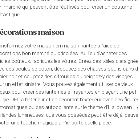
n marché qui peuvent être réutilisés pour créer un costume
ntastique.
écorations maison
ansformez votre maison en maison hantée à l’aide de
corations bon marché ou bricolées. Au lieu d’acheter des
ticles coûteux, fabriquez les vôtres. Créez des toiles d’araigné
ec des boules de coton, découpez des chauves-souris dans 
pier noir et sculptez des citrouilles ou peignez-y des visages
ur un effet sinistre. Vous pouvez également utiliser de vieux
caux pour créer des lanternes effrayantes en plaçant une peti
ugie DEL à l’intérieur et en décorant l’extérieur avec des figure
ntomatiques ou des autocollants sur le thème d’Halloween. L
irlandes lumineuses, que vous possédez peut-être déjà, peuv
outer une touche magique à n’importe quelle pièce.