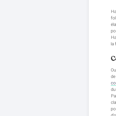
Ha
fo
él
po
Ha
la
C
Ou
de
co
du
Pa
cl
po
d’