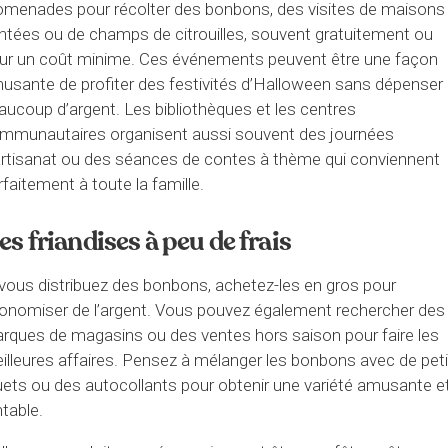
omenades pour récolter des bonbons, des visites de maisons
ntées ou de champs de citrouilles, souvent gratuitement ou
ur un coût minime. Ces événements peuvent être une façon
usante de profiter des festivités d’Halloween sans dépenser
aucoup d’argent. Les bibliothèques et les centres
mmunautaires organisent aussi souvent des journées
artisanat ou des séances de contes à thème qui conviennent
rfaitement à toute la famille.
es friandises à peu de frais
 vous distribuez des bonbons, achetez-les en gros pour
onomiser de l’argent. Vous pouvez également rechercher des
rques de magasins ou des ventes hors saison pour faire les
illeures affaires. Pensez à mélanger les bonbons avec de pet
uets ou des autocollants pour obtenir une variété amusante e
ntable.