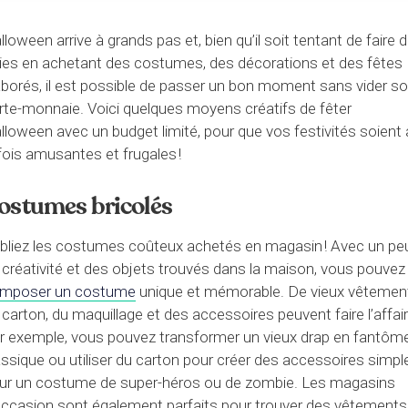
lloween arrive à grands pas et, bien qu’il soit tentant de faire 
lies en achetant des costumes, des décorations et des fêtes
aborés, il est possible de passer un bon moment sans vider s
rte-monnaie. Voici quelques moyens créatifs de fêter
lloween avec un budget limité, pour que vos festivités soient 
 fois amusantes et frugales !
ostumes bricolés
bliez les costumes coûteux achetés en magasin ! Avec un pe
 créativité et des objets trouvés dans la maison, vous pouvez
mposer un costume
unique et mémorable. De vieux vêtemen
 carton, du maquillage et des accessoires peuvent faire l’affair
r exemple, vous pouvez transformer un vieux drap en fantôm
assique ou utiliser du carton pour créer des accessoires simpl
ur un costume de super-héros ou de zombie. Les magasins
occasion sont également parfaits pour trouver des vêtements