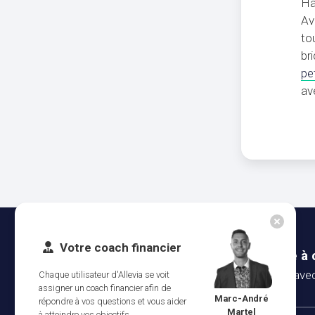
Ha
Av
to
br
pe
av
Votre coach financier
Nous avons votre sécurité à
Vos données sont sécurisées avec 
Chaque utilisateur d'Allevia se voit
assigner un coach financier afin de
Marc-André
répondre à vos questions et vous aider
Martel
à atteindre vos objectifs.