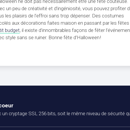
lloween ne doit pas nécessairement être une fête coûteuse.
ec un peu de créativité et d’ingéniosité, vous pouvez profiter 
us les plaisirs de l’effroi sans trop dépenser. Des costumes
icolés aux décorations faites maison en passant par les fête
tit budget
, il existe d’innombrables façons de fêter l’événemen
ec style sans se ruiner. Bonne fête d’Halloween !
 coeur
un cryptage SSL 256 bits, soit le même niveau de sécurité q