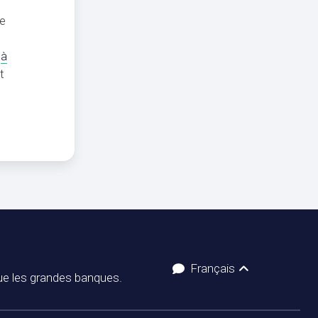
de
s
à
t
Français
ue les grandes banques.